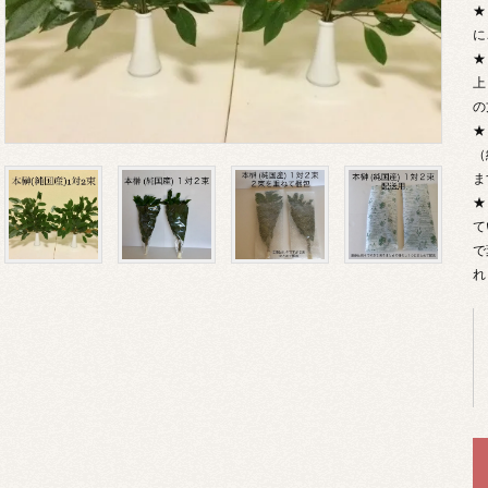
★
に
★
上
の
★
（
ま
★
て
で
れ