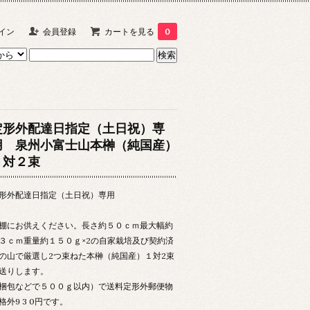
イン
会員登録
カートを見る
0
定形外配達日指定（土日祝）専
用 泉州小富士山本榊（純国産）
１対２束
形外配達日指定（土日祝）専用
棚にお供えください。長さ約５０ｃｍ最大幅約
３ｃｍ重量約１５０ｇ×2の自家栽培及び契約済
の山で厳選し2つ束ねた本榊（純国産）１対2束
送りします。
梱包などで５００ｇ以内）で送料定形外郵便物
格外9 3 0円です。