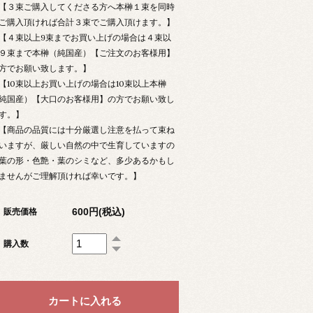
【３束ご購入してくださる方へ本榊１束を同時
ご購入頂ければ合計３束でご購入頂けます。】
【４束以上9束までお買い上げの場合は４束以
９束まで本榊（純国産）【ご注文のお客様用】
方でお願い致します。】
【10束以上お買い上げの場合は10束以上本榊
純国産）【大口のお客様用】の方でお願い致し
す。】
【商品の品質には十分厳選し注意を払って束ね
いますが、厳しい自然の中で生育していますの
葉の形・色艶・葉のシミなど、多少あるかもし
ませんがご理解頂ければ幸いです。】
600円(税込)
販売価格
購入数