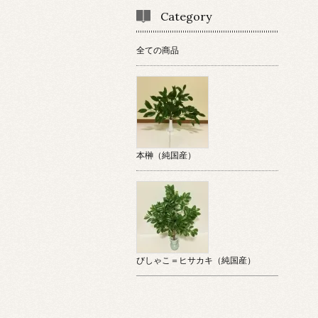
Category
全ての商品
本榊（純国産）
びしゃこ＝ヒサカキ（純国産）