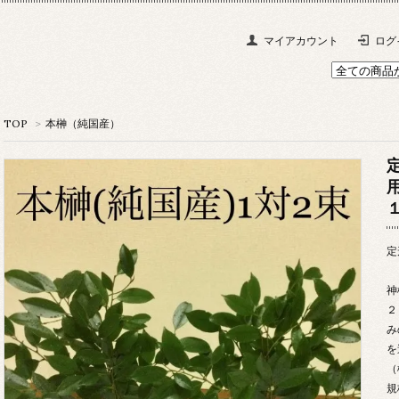
マイアカウント
ログ
TOP
>
本榊（純国産）
定
神
２
み
を
（
規