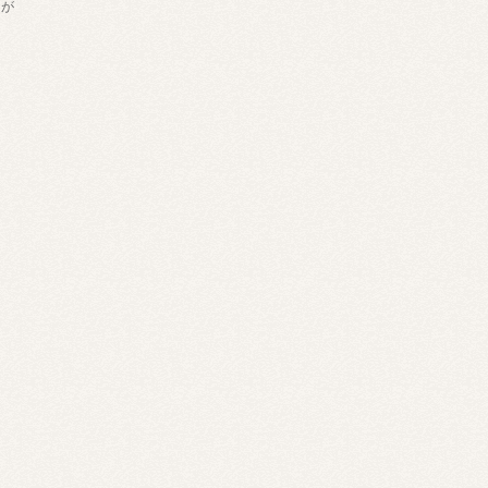
なが
。
定※