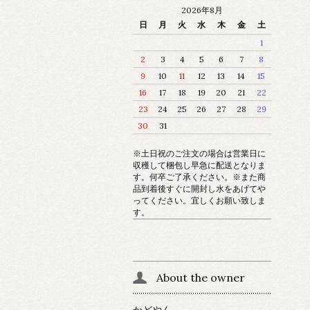
2026年8月
日
月
火
水
木
金
土
1
2
3
4
5
6
7
8
9
10
11
12
13
14
15
16
17
18
19
20
21
22
23
24
25
26
27
28
29
30
31
※土日祝のご注文の場合は営業日に
収穫して梱包し早急に配送となりま
す。何卒ご了承ください。※また商
品到着後すぐに開封し水をあげてや
ってください。宜しくお願い致しま
す。
About the owner
かどやん