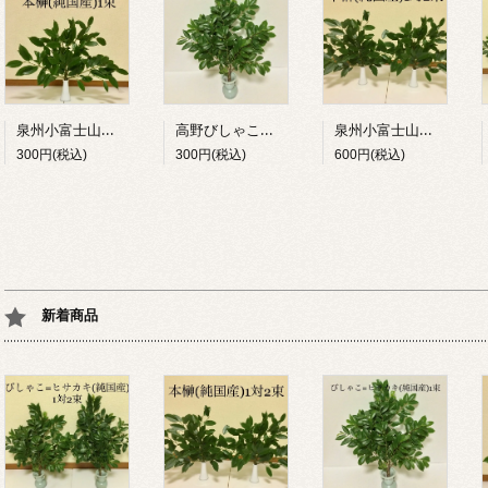
泉州小富士山本榊（純国産）１束
高野びしゃこ＝ヒサカキ（純国産）１束
泉州小富士山本榊（純国産）１対２束
300円(税込)
300円(税込)
600円(税込)
新着商品