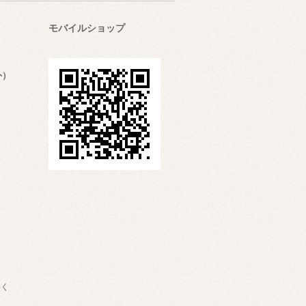
モバイルショップ
外）
絡く