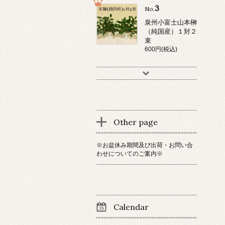
3
No.
泉州小富士山本榊
（純国産）１対２
束
600円(税込)
Other page
※お盆休み期間及び出荷・お問い合
わせについてのご案内※
Calendar