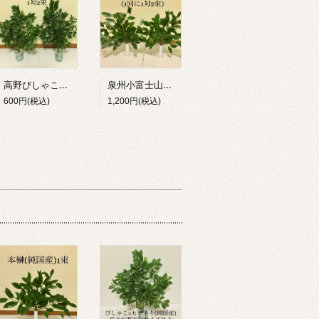
高野びしゃこ＝ヒサカキ（純国産）１対２束
泉州小富士山本榊（純国産）（１回に1対２束を１か月の間に２回）
600円(税込)
1,200円(税込)