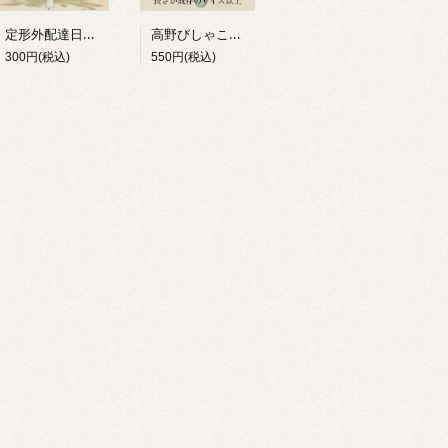
定形外配達日指定（土日祝）専用 泉州小富士山本榊（純国産）１束
高野びしゃこ＝ヒサカキ（純国産）長さが既存のサイズ以上
300円(税込)
550円(税込)