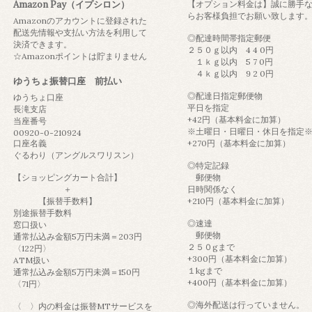
Amazon Pay（イプシロン）
【オプション料金は】誠に勝手
らお客様負担でお願い致します
Amazonのアカウントに登録された
配送先情報や支払い方法を利用して
◎配達時間帯指定郵便
決済できます。
２５０ｇ以内 4 4 0円
☆Amazonポイントは貯まりません
１ｋｇ以内 5 7 0円
４ｋｇ以内 9 2 0円
ゆうちょ振替口座 前払い
◎配達日指定郵便物
ゆうちょ口座
平日を指定
長滝支店
+42円（基本料金に加算）
当座番号
※土曜日・日曜日・休日を指
00920-0-210924
口座名義
+270円（基本料金に加算）
ぐるわり（アングルスワリスン）
◎特定記録
【ショッピングカート合計】
郵便物
＋
日時関係なく
【振替手数料】
+210円（基本料金に加算）
別途振替手数料
◎速達
窓口扱い
郵便物
通常払込み金額5万円未満＝203円
２５０gまで
〈122円〉
+300円（基本料金に加算）
ATM扱い
１kgまで
通常払込み金額5万円未満＝150円
+400円（基本料金に加算）
〈71円〉
◎海外配送は行っていません。
〈 〉内の料金は振替MTサービスを