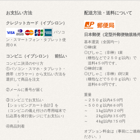
お支払い方法
配送方法・送料について
クレジットカード（イプシロン）
パソコ
日本郵便（定型外郵便物規格
ン・スマートフォン・タブレット使
基本運賃（全国均一）
用ＯＫ
◎榊1束
◎びしゃこ（非榊）1束
コンビニ（イプシロン） 前払い
（梱包などで２５０ｇ以内）で
送料4 5 0円です。
コンビニ決済のやり方
◎榊1対2束
①パソコン・スマホ・タブレット・
◎びしゃこ（非榊）1対2束
携帯（ガラケー）から支払い方法を
（梱包などで５００ｇ以内）で
選択して商品を注文
送料6 6 0円です。
↓
②メールに番号が届く
重量
↓
③コンビニでお支払い
～２５０ｇ以内4 5 0円
【ショッピングカート合計】を
～５００ｇ以内6 6 0円
（コンビニの備え付けの専用端末で
～ １kg以内9 2 0円
払込票を発行後レジにてお支払い）
～ ２kg以内1 3 5 0円
↓
～ ４kg以内1 7 5 0円
④商品到着
オプション料金は（事前にご連
ださい。）