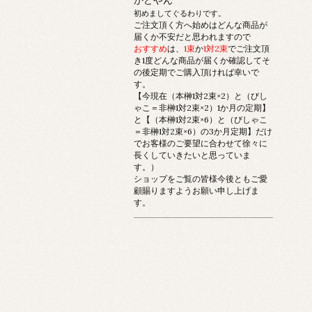
初めましてぐるわりです。
ご注文頂く方へ始めはどんな商品が
届くか不安だと思われますので
おすすめ
は、
1束
か
1対2束
でご注文頂
き1度どんな商品が届くか確認してそ
の後定期でご購入頂ければ幸いで
す。
【今現在（本榊1対2束×2）と（びし
ゃこ＝非榊1対2束×2）1か月の定期】
と【（本榊1対2束×6）と（びしゃこ
＝非榊1対2束×6）の3か月定期】だけ
でお客様のご要望に合わせて徐々に
長くしていきたいと思っていま
す。）
ショップをご覧の皆様今後ともご愛
顧賜りますようお願い申し上げま
す。