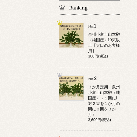
Ranking
1
No.
泉州小富士山本榊
（純国産）10束以
上【大口のお客様
用】
300円(税込)
2
No.
３か月定期 泉州
小富士山本榊（純
国産）（１回に1
対２束を１か月の
間に２回を３か
月）
3,600円(税込)